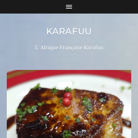
KARAFUU
L' Afrique Française Karafuu