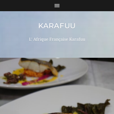
KARAFUU
L' Afrique Française Karafuu