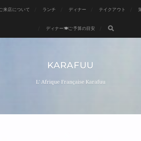
ご来店について
ランチ
ディナー
テイクアウト
ディナー🍽ご予算の目安
KARAFUU
L' Afrique Française Karafuu