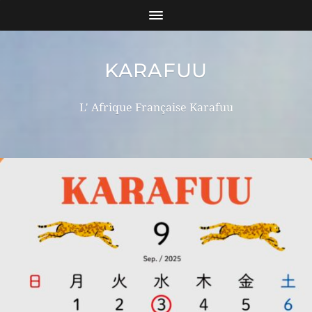
KARAFUU
L' Afrique Française Karafuu